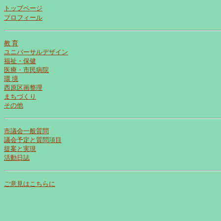
トップページ
プロフィール
教 育
ユニバーサルデザイン
福祉・保健
医療・市民病院
環 境
西原区画整理
まちづくり
その他
市議会一般質問
議会予定と質問項目
提案と実現
活動日誌
ご意見はこちらに