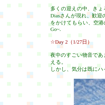
多くの迎えの中、きょ
Diasさんが現れ、歓
をかけてもらい、空港
Go~.
☆Day 2（1/27日）
夜中のすごい物音であ
える。
しかし、気分は既にハ