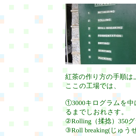
紅茶の作り方の手順は
ここの工場では、
①3000キログラムを
るまでしおれさす。
②Rolling（揉捻）35
③Roll breaking(じゅ