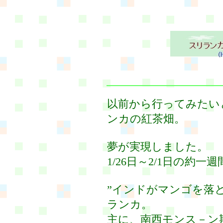
以前から行ってみたい
ンカの紅茶畑。
夢が実現しました。
1/26日～2/1日の約
”インドがマンゴを落
ランカ。
主に、南西モンス－ン