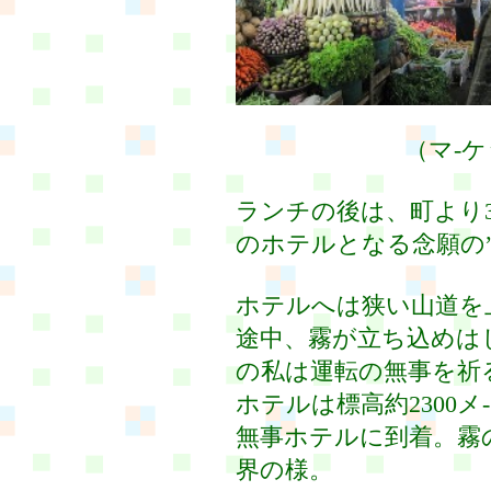
（マ-ケット
ランチの後は、町より30
のホテルとなる念願の”tea f
ホテルへは狭い山道を
途中、霧が立ち込めは
の私は運転の無事を祈
ホテルは標高約2300
無事ホテルに到着。霧
界の様。