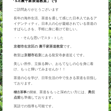
「
S.E裏千家茶道教室」
です
ご訪問ありがとうございます
長年の海外生活、茶道を通して感じた日本人
であるア
イデンティティ。日本人の心が凝縮されている茶道の
すばらしさを、手軽に身に着けて欲しい。
そんな思いで
・・・
スタ－トした
京都市右京区の 裏千家茶道教室
です
。
教室は
京都市右京
にある龍安寺参道近くです。
美しい所作、立振る舞い、おもてなしの心を身に着
け、もっと輝いてみませんか！！
茶道の心を学び、日常生活の中で生きる茶道を目指し
ております
。
茶道をもっと深めたい方には、
奥伝
稽古茶事
の開催、
点前
も準備しております。
英語での指導も可能です。