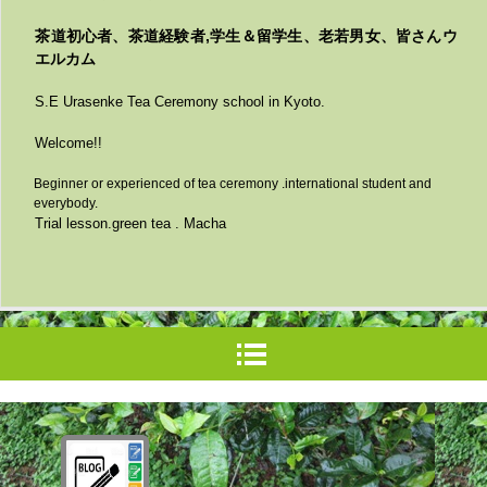
茶道初心者、茶道経験者,学生＆留学生、老若男女、皆さんウ
エルカム
S.E Urasenke Tea Ceremony school in Kyoto.
Welcome!!
Beginner or experienced of tea ceremony .international student and
everybody.
Trial lesson.green tea . Macha